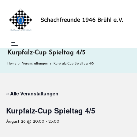
S
Skip
to
c
content
h
a
Kurpfalz-Cup Spieltag 4/5
c
h
Home
Veranstaltungen
Kurpfalz-Cup Spieltag 4/5
f
r
« Alle Veranstaltungen
e
u
Kurpfalz-Cup Spieltag 4/5
n
August 28 @ 20:00
-
23:00
d