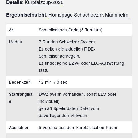
Details
:
Kurpfalzcup-2026
e
1
Ergebniseinsicht
:
Homepage Schachbezirk Mannheim
9
Art
Schnellschach-Serie (5 Turniere)
4
Modus
7 Runden Schweizer System
6
Es gelten die aktuellen FIDE-
Schnellschachregeln.
B
Es findet keine DZW- oder ELO-Auswertung
r
statt.
ü
Bedenkzeit
12 min + 0 sec
h
Startranglist
DWZ (wenn vorhanden, sonst ELO oder
l
e
individuell)
gemäß Spielerdaten-Datei vom
e
davorliegenden Mittwoch
.
Ausrichter
5 Vereine aus dem kurpfälzischen Raum
V