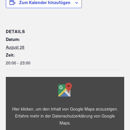
Zum Kalender hinzufügen
DETAILS
Datum:
August 28
Zeit:
20:00 - 23:00
„Iframe
von
Google
Maps,
der
die
Adresse
Hier klicken, um den Inhalt von Google Maps anzuzeigen.
von
Erfahre mehr in der
Datenschutzerklärung von Google
Evangelisches
Gemeindezentrum
Maps
.
anzeigt“
von