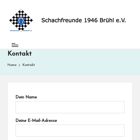
S
Skip
to
c
content
h
a
Kontakt
c
h
Home
Kontakt
f
r
Dein Name
e
u
n
Deine E-Mail-Adresse
d